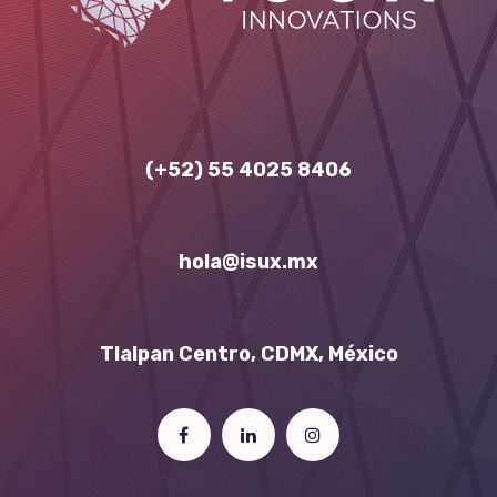
(+52) 55 4025 8406
hola​
@
isux.mx
Tlalpan Centro, CDMX, México