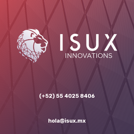
(+52) 55 4025 8406
hola​
@
isux.mx